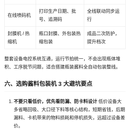
打印生产日期、批
全线联动同步运
在线喷码机
号、追溯码
行
封膜机 / 热
瓶口封膜、外包装热
成品二次防护，
缩机
缩包装
提升档次
整套设备电控系统互通，运行节拍统一，不会出现瓶体堆
积、工序脱节问题，适合搭建瓶装酱料全自动包装整线。
六、选购酱料包装机 3 大避坑要点
不要只看低价，优先看防漏、防卡料设计
低价设备大
多省略回吸、大口径下料等核心结构，短期省钱，后期
漏料、卡机带来的物料损耗和停机损失，远超过设备差
价。