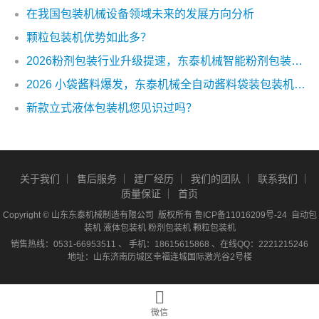
在我国包装机械设备领域未来的发展方向分析
颗粒包装机优势如此多？
2026粉剂包装行业升级提速，东泰机械智能粉剂包装机破解粉尘、精度、产能三大难题
2026 小袋酱料爆发，东泰机械全自动酱料袋装包装机，5–500g 精准灌装，效率提升 4 倍
新款立式液体包装机您见识过吗？
关于我们
售后服务
建厂经历
我们的团队
联系我们
质量保证
首页
Copyright © 山东东泰机械制造有限公司 版权所有
鲁ICP备11016209号-24
自动包
装机 液体包装机 粉剂包装机 颗粒包装机
销售热线：0531-66953511 、 手机：18615615868 、在线QQ：2221215246
地址：山东济南历城区幸福连城国际激光谷2号楼
微信