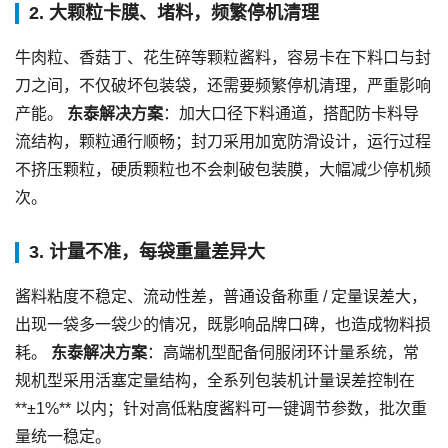
2. 大颗粒卡膜、堵料，频繁停机清理
牛肉粒、香菇丁、花生碎等颗粒酱料，容易卡在下料口与封
刀之间，不仅破坏包装袋，还需要频繁停机清理，严重影响
产能。
东泰解决方案
：加大口径下料通道，搭配防卡料导
流结构，颗粒通行顺畅；封刀采用加宽防滑设计，运行过程
不挤压颗粒，硬质颗粒也不会刺破包装膜，大幅减少停机频
次。
3. 计量不准，每袋重量差异大
酱料粘度不稳定、流动性差，普通设备称重 / 定量误差大，
出现一袋多一袋少的情况，既影响品牌口碑，也造成物料损
耗。
东泰解决方案
：高端机型配备伺服闭环计量系统，常
规机型采用活塞定量结构，全系列包装机计量误差控制在
**±1%** 以内；针对高低粘度酱料可一键调节参数，批次重
量统一稳定。