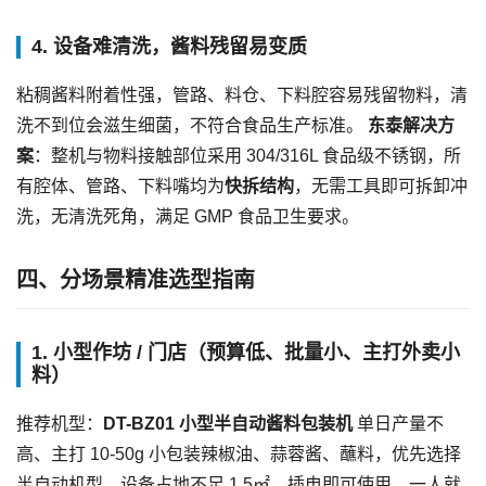
4. 设备难清洗，酱料残留易变质
粘稠酱料附着性强，管路、料仓、下料腔容易残留物料，清
洗不到位会滋生细菌，不符合食品生产标准。
东泰解决方
案
：整机与物料接触部位采用 304/316L 食品级不锈钢，所
有腔体、管路、下料嘴均为
快拆结构
，无需工具即可拆卸冲
洗，无清洗死角，满足 GMP 食品卫生要求。
四、分场景精准选型指南
1. 小型作坊 / 门店（预算低、批量小、主打外卖小
料）
推荐机型：
DT-BZ01 小型半自动酱料包装机
单日产量不
高、主打 10-50g 小包装辣椒油、蒜蓉酱、蘸料，优先选择
半自动机型。设备占地不足 1.5㎡，插电即可使用，一人就