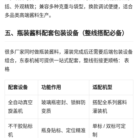
括、外观精致；兼容多种克重与袋型，换款调试便捷，适合
多品类高端酱料生产。
五、瓶装酱料配套包装设备（整线搭配必备）
很多厂家同时做瓶装酱料，灌装完成后还需要后端包装设备
组合，东泰机械可提供一站式配套，整线衔接更顺畅： 表
格
配套设备
功能作用
适配机型
全自动真空
玻璃瓶密封、锁鲜防
搭配全系列酱料
旋盖机
变质
灌装机
不干胶贴标
单标 / 双标可定
瓶身贴标、定位精准
机
制