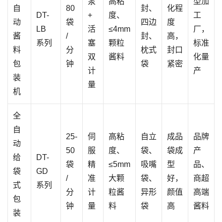
泵
高粘
型加
自
80
封、
化程
DT-
+
度、
工
动
袋
四边
度
LB
活
≤4mm
厂，
酱
/
封、
高，
系列
塞
颗粒
标准
料
分
枕式
封口
双
酱料
化量
包
钟
袋
紧密
计
产
装
量
机
全
自
25-
伺
高粘
自立
成品
品牌
动
50
服
度、
袋、
袋成
产
给
DT-
袋
精
≤5mm
吸嘴
型
品、
袋
GD
/
准
大颗
袋、
好，
商超
式
系列
分
计
粒酱
异形
颜值
高端
包
钟
量
料
袋
高
酱料
装