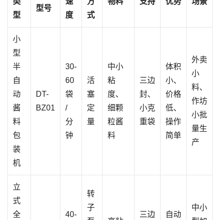
类
速
方
物料
支持
优势
场景
型号
型
度
式
小
型
外卖
半
30-
中小
体积
小
自
60
活
粘
三边
小、
料、
动
DT-
袋
塞
度、
封、
价格
作坊
酱
BZ01
/
定
细颗
小克
低、
小批
料
分
量
粒酱
重袋
操作
量生
包
钟
料
简单
产
装
机
立
转
式
子
中小
全
40-
三边
自动